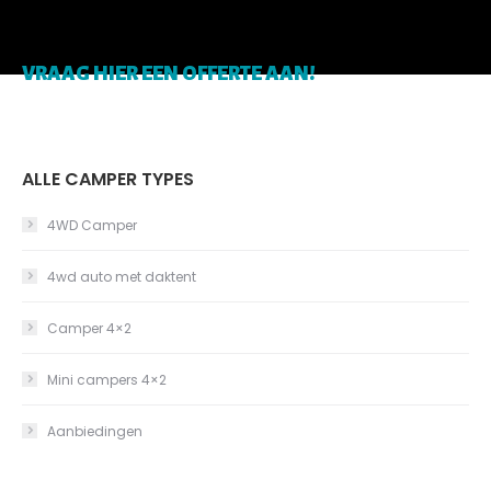
VRAAG HIER EEN OFFERTE AAN!
ALLE CAMPER TYPES
4WD Camper
4wd auto met daktent
Camper 4×2
Mini campers 4×2
Aanbiedingen