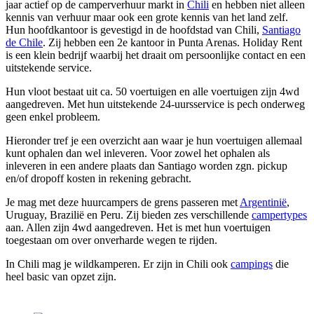
jaar actief op de camperverhuur markt in
Chili
en hebben niet alleen
kennis van verhuur maar ook een grote kennis van het land zelf.
Hun hoofdkantoor is gevestigd in de hoofdstad van Chili,
Santiago
de Chile
. Zij hebben een 2e kantoor in Punta Arenas. Holiday Rent
is een klein bedrijf waarbij het draait om persoonlijke contact en een
uitstekende service.
Hun vloot bestaat uit ca. 50 voertuigen en alle voertuigen zijn 4wd
aangedreven. Met hun uitstekende 24-uursservice is pech onderweg
geen enkel probleem.
Hieronder tref je een overzicht aan waar je hun voertuigen allemaal
kunt ophalen dan wel inleveren. Voor zowel het ophalen als
inleveren in een andere plaats dan Santiago worden zgn. pickup
en/of dropoff kosten in rekening gebracht.
Je mag met deze huurcampers de grens passeren met
Argentinië
,
Uruguay, Brazilië en Peru. Zij bieden zes verschillende
campertypes
aan. Allen zijn 4wd aangedreven. Het is met hun voertuigen
toegestaan om over onverharde wegen te rijden.
In Chili mag je wildkamperen. Er zijn in Chili ook
campings
die
heel basic van opzet zijn.