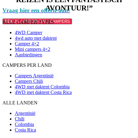
AVONTUUR!”
Vraag hier een offerte aan!
BEKIJK AANBOD CHILI CAMPERS
ALLE CAMPER TYPES
4WD Camper
4wd auto met daktent
Camper 4×2
Mini campers 4×2
Aanbiedingen
CAMPERS PER LAND
Campers Argentinië
Campers Chili
4WD met daktent Colombia
4WD met daktent Costa Rica
ALLE LANDEN
Argentinië
Chili
Colombia
Costa Rica