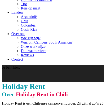
Tips
Reis op maat
Landen
Argentinië
Chili
Colombia
Costa Rica
Over ons
Wie zijn wij?
Waarom Campers South America?
Onze werkwijze
Duurzaam reizen
Reviews
Contact
Je bent hier:
Holiday Rent
Over
Holiday Rent in Chili
Holiday Rent is een Chileense camperverhuurder. Zij zijn al zo’n 25