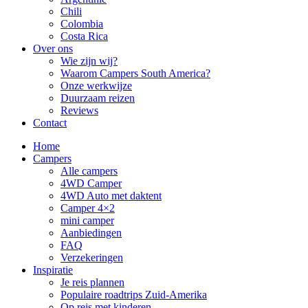
Chili
Colombia
Costa Rica
Over ons
Wie zijn wij?
Waarom Campers South America?
Onze werkwijze
Duurzaam reizen
Reviews
Contact
Home
Campers
Alle campers
4WD Camper
4WD Auto met daktent
Camper 4×2
mini camper
Aanbiedingen
FAQ
Verzekeringen
Inspiratie
Je reis plannen
Populaire roadtrips Zuid-Amerika
Op reis met kinderen