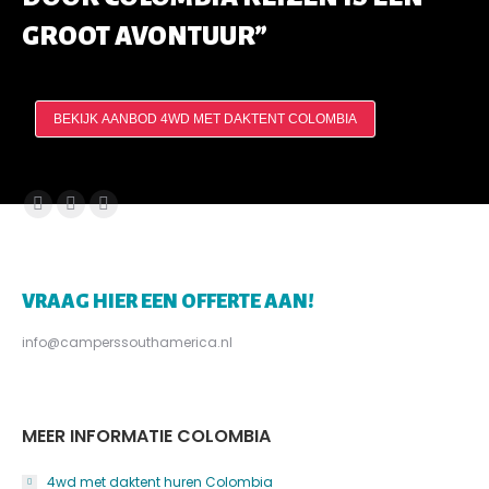
GROOT AVONTUUR”
BEKIJK AANBOD 4WD MET DAKTENT COLOMBIA
Vind ons op:
Facebook
Twitter
Instagram
page
page
page
opens
opens
opens
VRAAG HIER EEN OFFERTE AAN!
in
in
in
new
new
new
info@camperssouthamerica.nl
window
window
window
MEER INFORMATIE COLOMBIA
4wd met daktent huren Colombia