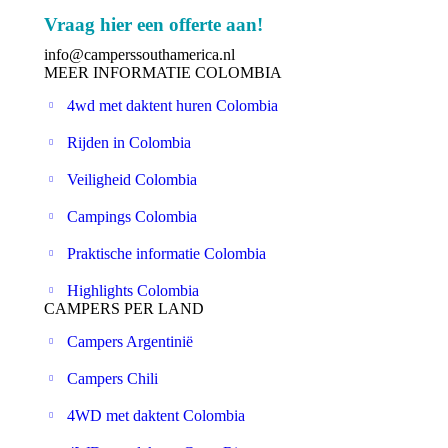
Facebook
Twitter
Instagram
Vraag hier een offerte aan!
page
page
page
info@camperssouthamerica.nl
opens
opens
opens
MEER INFORMATIE COLOMBIA
in
in
in
4wd met daktent huren Colombia
new
new
new
window
window
window
Rijden in Colombia
Veiligheid Colombia
Campings Colombia
Praktische informatie Colombia
Highlights Colombia
CAMPERS PER LAND
Campers Argentinië
Campers Chili
4WD met daktent Colombia