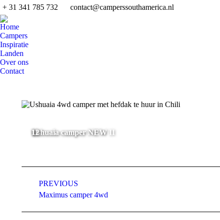
+ 31 341 785 732
contact@camperssouthamerica.nl
Home
Campers
Inspiratie
Landen
Over ons
Contact
Ushuaia camper NEW
Ushuaia camper NEW II
10
11
12
Album
PREVIOUS
navigation
Previous
Maximus camper 4wd
album:
Vind ons op: